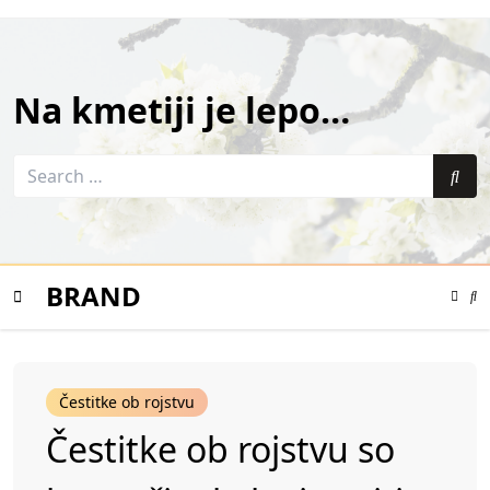
Skip
to
content
Na kmetiji je lepo…
Search
for:
Sea
BRAND
Color
Mode
Se
Toggle
Mo
To
Mobile
Čestitke ob rojstvu
Menu
Čestitke ob rojstvu so