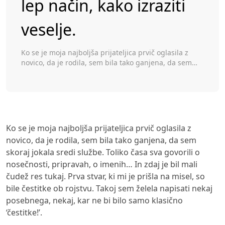
lep način, kako izraziti
Toggle
veselje.
Ko se je moja najboljša prijateljica prvič oglasila z
novico, da je rodila, sem bila tako ganjena, da sem
skoraj jokala sredi službe. Toliko časa sva govorili o
nosečnosti, pripravah, o imenih… In zdaj je bil mali
čudež res tukaj. Prva stvar, ki mi je prišla na misel, so
bile čestitke ob rojstvu. Takoj sem […]
Ko se je moja najboljša prijateljica prvič oglasila z
novico, da je rodila, sem bila tako ganjena, da sem
skoraj jokala sredi službe. Toliko časa sva govorili o
nosečnosti, pripravah, o imenih… In zdaj je bil mali
čudež res tukaj. Prva stvar, ki mi je prišla na misel, so
bile čestitke ob rojstvu. Takoj sem želela napisati nekaj
posebnega, nekaj, kar ne bi bilo samo klasično
‘čestitke!’.