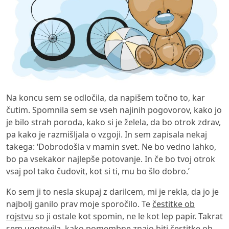
Na koncu sem se odločila, da napišem točno to, kar
čutim. Spomnila sem se vseh najinih pogovorov, kako jo
je bilo strah poroda, kako si je želela, da bo otrok zdrav,
pa kako je razmišljala o vzgoji. In sem zapisala nekaj
takega: ‘Dobrodošla v mamin svet. Ne bo vedno lahko,
bo pa vsekakor najlepše potovanje. In če bo tvoj otrok
vsaj pol tako čudovit, kot si ti, mu bo šlo dobro.’
Ko sem ji to nesla skupaj z darilcem, mi je rekla, da jo je
najbolj ganilo prav moje sporočilo. Te
čestitke ob
rojstvu
so ji ostale kot spomin, ne le kot lep papir. Takrat
sem ugotovila, kako pomembne znajo biti čestitke ob