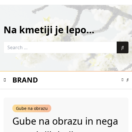
Skip
to
content
Na kmetiji je lepo…
Search
for:
Sea
BRAND
Color
Mode
Se
Toggle
Mo
To
Mobile
Gube na obrazu
Menu
Gube na obrazu in nega