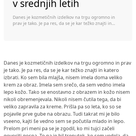
v srednjih letih
Toggle
Danes je kozmetičnih izdelkov na trgu ogromno in
prav je tako. Je pa res, da se je kar težko znajti in
katero izbrati. Ko sem bila mlajša, nisem imela doma
veliko krem za obraz. Imela sem srečo, da sem vedno
imela lepo kožo. Tako se enostavno z obrazem in kožo
nisem nikoli obremenjevala. Nikoli nisem […]
Danes je kozmetičnih izdelkov na trgu ogromno in prav
je tako. Je pa res, da se je kar težko znajti in katero
izbrati. Ko sem bila mlajša, nisem imela doma veliko
krem za obraz. Imela sem srečo, da sem vedno imela
lepo kožo. Tako se enostavno z obrazem in kožo nisem
nikoli obremenjevala. Nikoli nisem čutila tega, da bi
veliko zapravila za kreme. Prišla pa so leta, ko so se
pojavile prve gube na obrazu. Tudi takrat mi je bilo
vseeno, kajti še vedno sem se počutila mlado in lepo.
Prelom pri meni pa se je zgodil, ko mi tujci začeli
govoriti gospa. To pa je bil trenutek, ko sem vedela, da