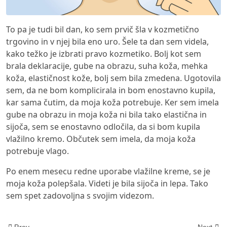
To pa je tudi bil dan, ko sem prvič šla v kozmetično
trgovino in v njej bila eno uro. Šele ta dan sem videla,
kako težko je izbrati pravo kozmetiko. Bolj kot sem
brala deklaracije, gube na obrazu, suha koža, mehka
koža, elastičnost kože, bolj sem bila zmedena. Ugotovila
sem, da ne bom komplicirala in bom enostavno kupila,
kar sama čutim, da moja koža potrebuje. Ker sem imela
gube na obrazu in moja koža ni bila tako elastična in
sijoča, sem se enostavno odločila, da si bom kupila
vlažilno kremo. Občutek sem imela, da moja koža
potrebuje vlago.
Po enem mesecu redne uporabe vlažilne kreme, se je
moja koža polepšala. Videti je bila sijoča in lepa. Tako
sem spet zadovoljna s svojim videzom.
Prev
Next