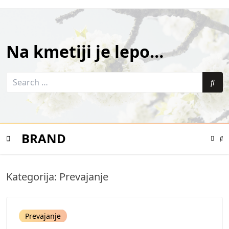
Skip
to
content
Na kmetiji je lepo…
Search
for:
Sea
BRAND
Color
Mode
Se
Toggle
Mo
To
Mobile
Kategorija:
Prevajanje
Menu
Prevajanje