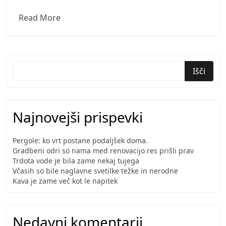
Prevajanje
Read More
je
še
danes
zelo
Išči
pomembno
Najnovejši prispevki
Pergole: ko vrt postane podaljšek doma.
Gradbeni odri so nama med renovacijo res prišli prav
Trdota vode je bila zame nekaj tujega
Včasih so bile naglavne svetilke težke in nerodne
Kava je zame več kot le napitek
Nedavni komentarji