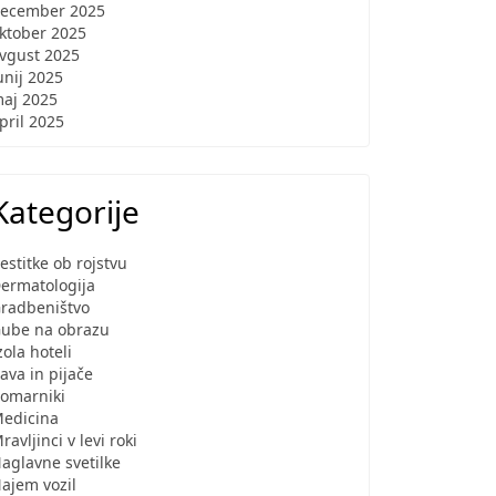
ecember 2025
ktober 2025
vgust 2025
unij 2025
aj 2025
pril 2025
Kategorije
estitke ob rojstvu
ermatologija
radbeništvo
ube na obrazu
zola hoteli
ava in pijače
omarniki
edicina
ravljinci v levi roki
aglavne svetilke
ajem vozil