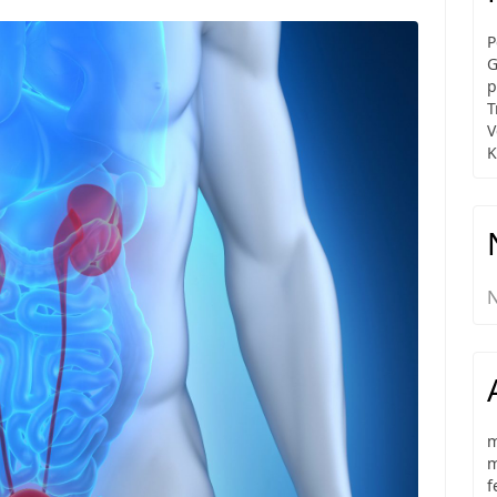
P
G
p
T
V
K
N
m
m
f