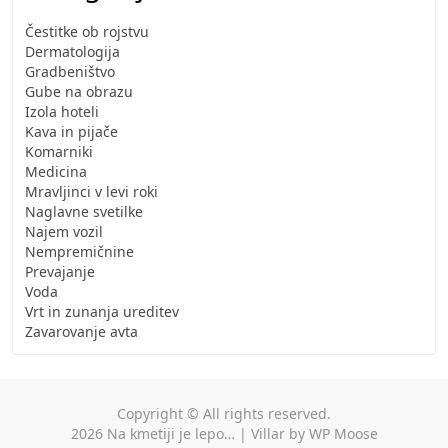
Čestitke ob rojstvu
Dermatologija
Gradbeništvo
Gube na obrazu
Izola hoteli
Kava in pijače
Komarniki
Medicina
Mravljinci v levi roki
Naglavne svetilke
Najem vozil
Nempremičnine
Prevajanje
Voda
Vrt in zunanja ureditev
Zavarovanje avta
Copyright © All rights reserved.
2026
Na kmetiji je lepo…
|
Villar
by
WP Moose