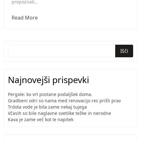
prepoznati…
Tudi
Read More
kožni
rak
je
premagljiva
Išči
bolezen
Najnovejši prispevki
Pergole: ko vrt postane podaljšek doma.
Gradbeni odri so nama med renovacijo res prišli prav
Trdota vode je bila zame nekaj tujega
Včasih so bile naglavne svetilke težke in nerodne
Kava je zame več kot le napitek