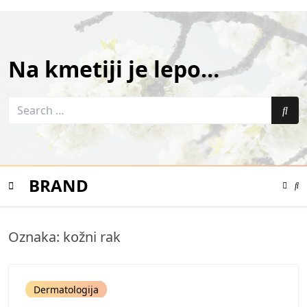
Skip
to
content
Na kmetiji je lepo…
Search
for:
Sea
BRAND
Color
Mode
Se
Toggle
Mo
To
Mobile
Oznaka:
kožni rak
Menu
Dermatologija