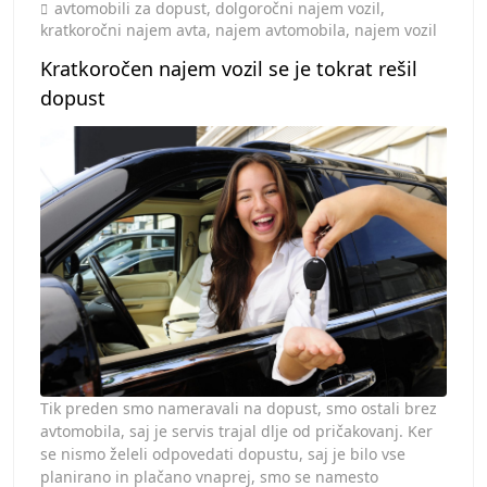
Toggle
avtomobili za dopust
,
dolgoročni najem vozil
,
kratkoročni najem avta
,
najem avtomobila
,
najem vozil
Kratkoročen najem vozil se je tokrat rešil
dopust
Tik preden smo nameravali na dopust, smo ostali brez
avtomobila, saj je servis trajal dlje od pričakovanj. Ker
se nismo želeli odpovedati dopustu, saj je bilo vse
planirano in plačano vnaprej, smo se namesto