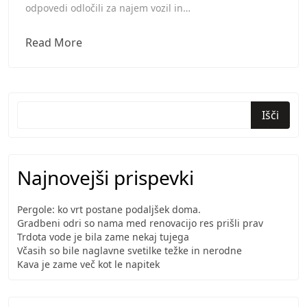
odpovedi odločili za najem vozil in…
Kratkoročen
Read More
najem
vozil
se
je
Išči
tokrat
rešil
dopust
Najnovejši prispevki
Pergole: ko vrt postane podaljšek doma.
Gradbeni odri so nama med renovacijo res prišli prav
Trdota vode je bila zame nekaj tujega
Včasih so bile naglavne svetilke težke in nerodne
Kava je zame več kot le napitek