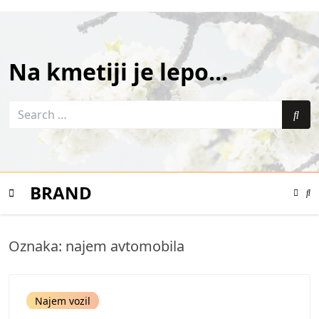
Skip
to
content
Na kmetiji je lepo…
Search
for:
Sea
BRAND
Color
Mode
Se
Toggle
Mo
To
Mobile
Oznaka:
najem avtomobila
Menu
Najem vozil