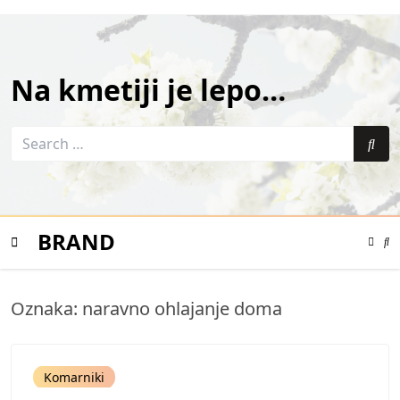
Skip
to
content
Na kmetiji je lepo…
Search
for:
Sea
BRAND
Color
Mode
Se
Toggle
Mo
To
Mobile
Oznaka:
naravno ohlajanje doma
Menu
Komarniki