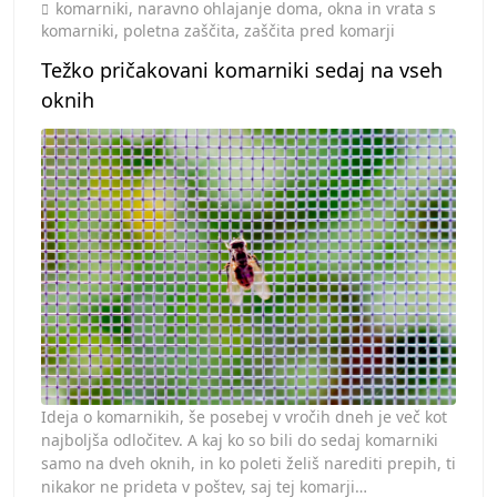
Toggle
komarniki
,
naravno ohlajanje doma
,
okna in vrata s
komarniki
,
poletna zaščita
,
zaščita pred komarji
Težko pričakovani komarniki sedaj na vseh
oknih
Ideja o komarnikih, še posebej v vročih dneh je več kot
najboljša odločitev. A kaj ko so bili do sedaj komarniki
samo na dveh oknih, in ko poleti želiš narediti prepih, ti
nikakor ne prideta v poštev, saj tej komarji…