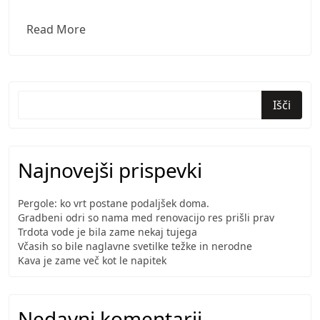
Težko
Read More
pričakovani
komarniki
sedaj
na
Išči
vseh
oknih
Najnovejši prispevki
Pergole: ko vrt postane podaljšek doma.
Gradbeni odri so nama med renovacijo res prišli prav
Trdota vode je bila zame nekaj tujega
Včasih so bile naglavne svetilke težke in nerodne
Kava je zame več kot le napitek
Nedavni komentarji