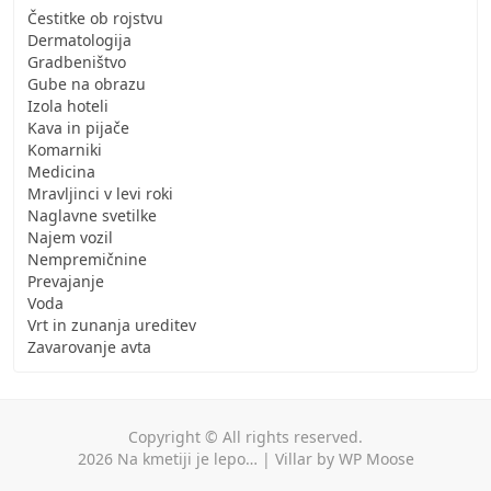
Čestitke ob rojstvu
Dermatologija
Gradbeništvo
Gube na obrazu
Izola hoteli
Kava in pijače
Komarniki
Medicina
Mravljinci v levi roki
Naglavne svetilke
Najem vozil
Nempremičnine
Prevajanje
Voda
Vrt in zunanja ureditev
Zavarovanje avta
Copyright © All rights reserved.
2026
Na kmetiji je lepo…
|
Villar
by
WP Moose