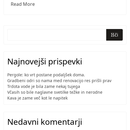
Zavarovanje
Read More
avta
me
je
večkrat
Išči
rešilo
Najnovejši prispevki
Pergole: ko vrt postane podaljšek doma.
Gradbeni odri so nama med renovacijo res prišli prav
Trdota vode je bila zame nekaj tujega
Včasih so bile naglavne svetilke težke in nerodne
Kava je zame več kot le napitek
Nedavni komentarji