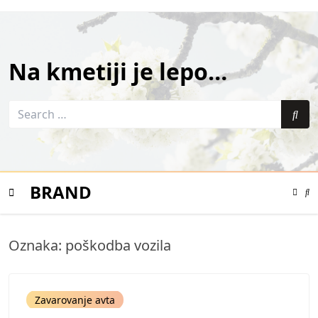
Skip
to
content
Na kmetiji je lepo…
Search
for:
Sea
BRAND
Color
Mode
Se
Toggle
Mo
To
Mobile
Oznaka:
poškodba vozila
Menu
Zavarovanje avta