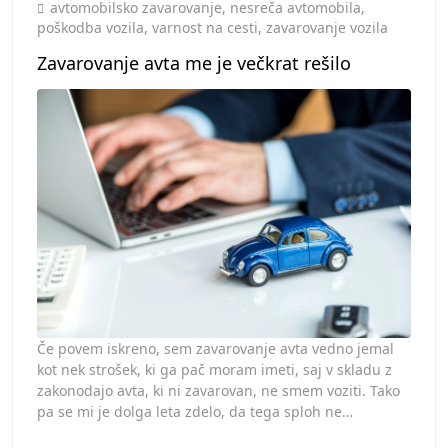
Toggle
avtomobilsko zavarovanje
,
nesreča avtomobila
,
poškodba vozila
,
varnost na cesti
,
zavarovanje vozila
Zavarovanje avta me je večkrat rešilo
Če povem iskreno, sem zavarovanje avta vedno jemal
kot nek strošek, ki ga pač moram imeti, saj v skladu z
zakonodajo avta, ki ni zavarovan, ne smem voziti. Tako
pa se mi je dolga leta zdelo, da tega sploh ne…