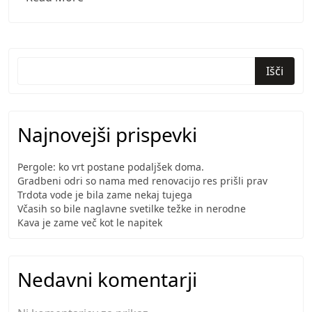
ko
vrt
postane
podaljšek
Išči
doma.
Najnovejši prispevki
Pergole: ko vrt postane podaljšek doma.
Gradbeni odri so nama med renovacijo res prišli prav
Trdota vode je bila zame nekaj tujega
Včasih so bile naglavne svetilke težke in nerodne
Kava je zame več kot le napitek
Nedavni komentarji