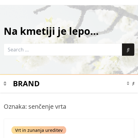
Skip
to
content
Na kmetiji je lepo…
Search
for:
Sea
BRAND
Color
Mode
Se
Toggle
Mo
To
Mobile
Oznaka:
senčenje vrta
Menu
Vrt in zunanja ureditev