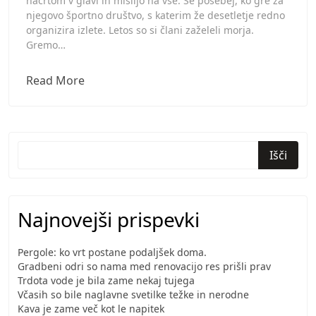
načrtom v glavi in mislijo na vse. Še posebej, ko gre za
njegovo športno društvo, s katerim že desetletje redno
organizira izlete. Letos so si člani zaželeli morja.
Gremo…
Gostoljubni
Read More
Izola
hoteli
poskrbeli
za
Išči
čudovito
bivanje
Najnovejši prispevki
Pergole: ko vrt postane podaljšek doma.
Gradbeni odri so nama med renovacijo res prišli prav
Trdota vode je bila zame nekaj tujega
Včasih so bile naglavne svetilke težke in nerodne
Kava je zame več kot le napitek