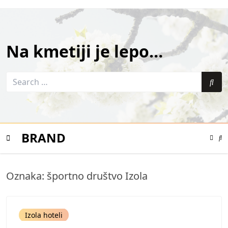
Skip
to
content
Na kmetiji je lepo…
Search
for:
Sea
BRAND
Color
Mode
Se
Toggle
Mo
To
Mobile
Oznaka:
športno društvo Izola
Menu
Izola hoteli