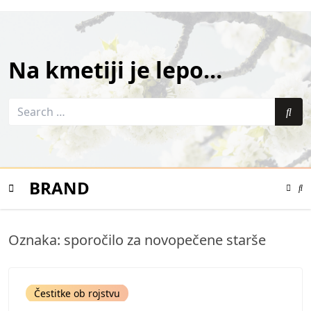
Skip
to
content
Na kmetiji je lepo…
Search
for:
Sea
BRAND
Color
Mode
Se
Toggle
Mo
To
Mobile
Oznaka:
sporočilo za novopečene starše
Menu
Čestitke ob rojstvu