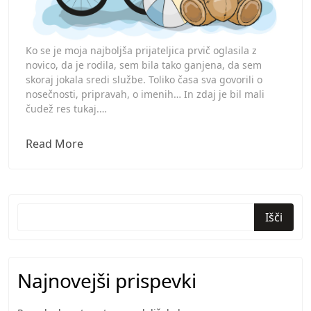
Ko se je moja najboljša prijateljica prvič oglasila z
novico, da je rodila, sem bila tako ganjena, da sem
skoraj jokala sredi službe. Toliko časa sva govorili o
nosečnosti, pripravah, o imenih… In zdaj je bil mali
čudež res tukaj.…
Čestitke
Read More
ob
rojstvu
so
lep
Išči
način,
kako
izraziti
Najnovejši prispevki
veselje.